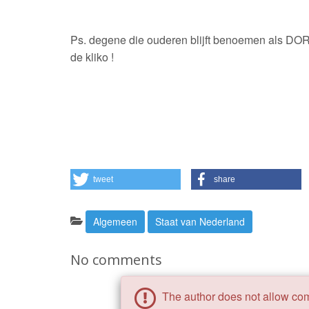
Ps. degene die ouderen blijft benoemen als DOR 
de kliko !
tweet
share
Categories:
Algemeen
Staat van Nederland
No comments
The author does not allow com