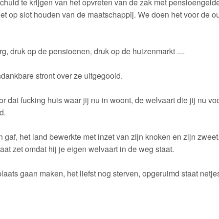
chuld te krijgen van het opvreten van de zak met pensioengelde
n het op slot houden van de maatschappij. We doen het voor de 
, druk op de pensioenen, druk op de huizenmarkt ....
dankbare stront over ze uitgegooid.
 dat fucking huis waar jij nu in woont, de welvaart die jij nu vo
d.
en gaf, het land bewerkte met inzet van zijn knoken en zijn zweet
aat zet omdat hij je eigen welvaart in de weg staat.
aats gaan maken, het liefst nog sterven, opgeruimd staat netje