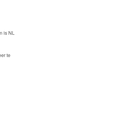
n is NL
er te