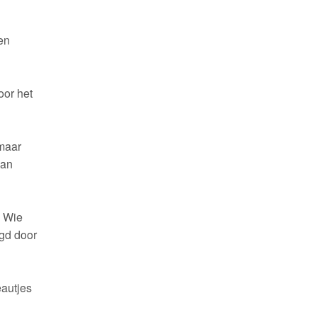
en
oor het
 maar
aan
. Wie
igd door
eautjes