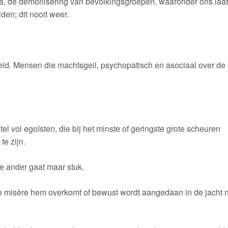
ka, de demonisering van bevolkingsgroepen, waaronder ons laat
en; dit nooit weer.
heid. Mensen die machtsgeil, psychopatisch en asociaal over de 
l vol egoïsten, die bij het minste of geringste grote scheuren
te zijn.
e ander gaat maar stuk.
ke misère hem overkomt of bewust wordt aangedaan in de jacht 