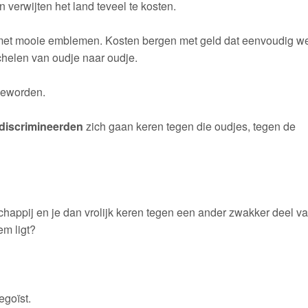
 verwijten het land teveel te kosten.
es met mooie emblemen. Kosten bergen met geld dat eenvoudig w
chelen van oudje naar oudje.
geworden.
discrimineerden
zich gaan keren tegen die oudjes, tegen de
happij en je dan vrolijk keren tegen een ander zwakker deel v
m ligt?
egoïst.