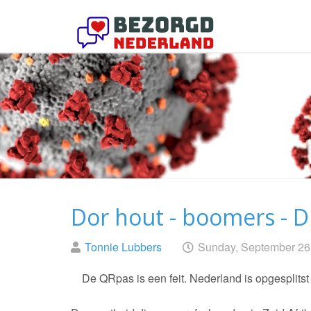
Skip
to
main
content
Bezorgd
Nederland
Blog
Dor hout - boomers - Di
Posted
on
Tonnie Lubbers
Sunday, September 26
by
De QRpas is een feit. Nederland is opgesplitst