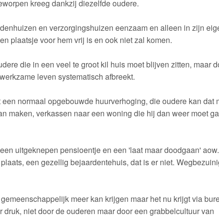
geworpen kreeg dankzij diezelfde oudere.
rdenhuizen en verzorgingshuizen eenzaam en alleen in zijn eig
n plaatsje voor hem vrij is en ook niet zal komen.
ere die in een veel te groot kil huis moet blijven zitten, maar d
un werkzame leven systematisch afbreekt.
met een normaal opgebouwde huurverhoging, die oudere kan dat
 gaan maken, verkassen naar een woning die hij dan weer moet g
een uitgeknepen pensioentje en een 'laat maar doodgaan' aow
plaats, een gezellig bejaardentehuis, dat is er niet. Wegbezuin
t gemeenschappelijk meer kan krijgen maar het nu krijgt via bur
r druk, niet door de ouderen maar door een grabbelcultuur van