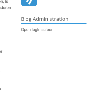
n, is
ouderen
Blog Administration
Open login screen
or
.
s.