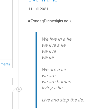
11 juli 2021
#ZondagDichterlijks no. 8
We live in a lie
we live a lie
we live
we lie
mments
We are a lie
we are
we are human
living a lie
Live and stop the lie.